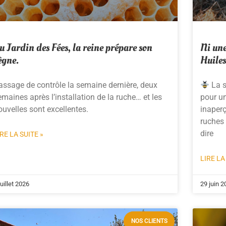
u Jardin des Fées, la reine prépare son
Ni une
ègne.
Huiles
assage de contrôle la semaine dernière, deux
La s
emaines après l’installation de la ruche… et les
pour un
ouvelles sont excellentes.
inaper
ruches 
dire
IRE LA SUITE »
LIRE LA
juillet 2026
29 juin 2
NOS CLIENTS