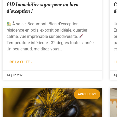
EID Immobilier signe pour un bien
C
d’exception !
d
À saisir, Beaumont. Bien d’exception,
U
résidence en bois, exposition idéale, quartier
E
calme, vue imprenable sur biodiversité.
p
Température intérieure : 32 degrés toute l’année.
p
Un peu chaud, me direz-vous…
c
LIRE LA SUITE »
L
14 juin 2026
4 
API'CULTURE