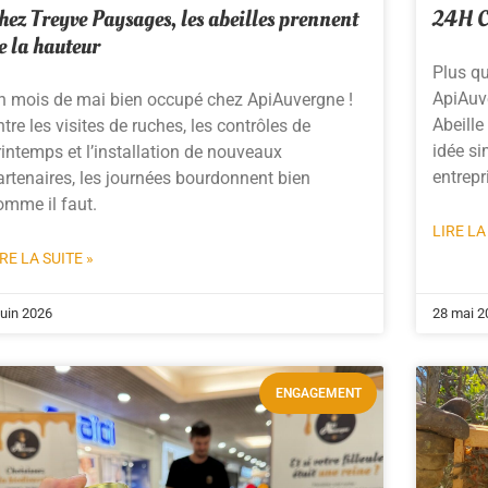
hez Treyve Paysages, les abeilles prennent
24H 
e la hauteur
Plus q
ApiAuv
n mois de mai bien occupé chez ApiAuvergne !
Abeill
ntre les visites de ruches, les contrôles de
idée si
rintemps et l’installation de nouveaux
entrepr
artenaires, les journées bourdonnent bien
omme il faut.
LIRE LA
IRE LA SUITE »
juin 2026
28 mai 2
ENGAGEMENT