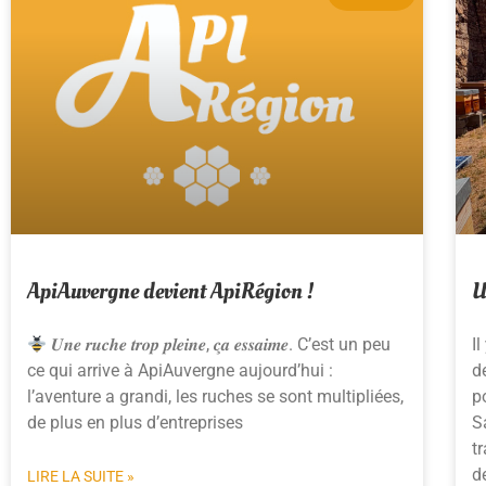
ApiAuvergne devient ApiRégion !
U
𝑼𝒏𝒆 𝒓𝒖𝒄𝒉𝒆 𝒕𝒓𝒐𝒑 𝒑𝒍𝒆𝒊𝒏𝒆, 𝒄̧𝒂 𝒆𝒔𝒔𝒂𝒊𝒎𝒆. C’est un peu
I
ce qui arrive à ApiAuvergne aujourd’hui :
d
l’aventure a grandi, les ruches se sont multipliées,
p
de plus en plus d’entreprises
S
t
d
LIRE LA SUITE »