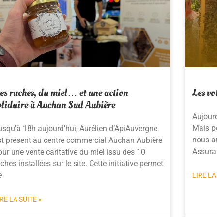
es ruches, du miel… et une action
Les vo
olidaire à Auchan Sud Aubière
Aujourd
Mais po
usqu’à 18h aujourd’hui, Aurélien d’ApiAuvergne
nous a
st présent au centre commercial Auchan Aubière
Assura
our une vente caritative du miel issu des 10
ches installées sur le site. Cette initiative permet
e
LIRE LA
IRE LA SUITE »