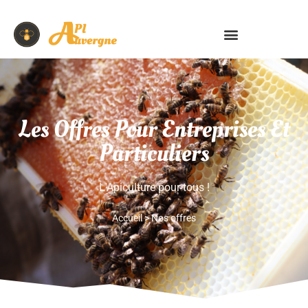
Les Offres Pour Entreprises Et
Particuliers
L'Apiculture pour tous !
Accueil
>
Nos offres